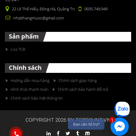
22 Lê Thế Hiếu, Đông Hà, Quảng Trị
0935.749.949
nhatthangmusic@gmail.com
Sản phẩm
Loa TCB
Chính sách
Hướng dẫn mua hàng
Chính sách giao hàng
Hình thức thanh toán
Chính sách bảo hành đổi trả
Chính sách bảo mật thông tin
COPYRIGHT 2026 BY TCBSOUND.VN
1
Bạn cần hỗ trợ?