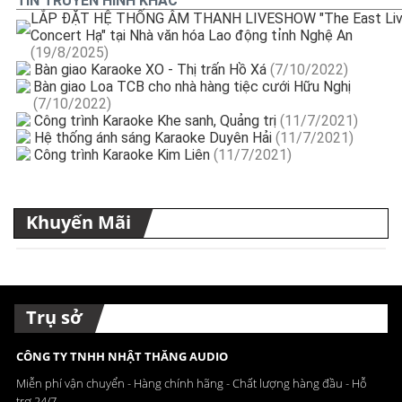
TIN TRUYỀN HÌNH KHÁC
LẮP ĐẶT HỆ THỐNG ÂM THANH LIVESHOW "The East Li
Concert Hạ" tại Nhà văn hóa Lao động tỉnh Nghệ An
(19/8/2025)
Bàn giao Karaoke XO - Thị trấn Hồ Xá
(7/10/2022)
Bàn giao Loa TCB cho nhà hàng tiệc cưới Hữu Nghị
(7/10/2022)
Công trình Karaoke Khe sanh, Quảng trị
(11/7/2021)
Hệ thống ánh sáng Karaoke Duyên Hải
(11/7/2021)
Công trình Karaoke Kim Liên
(11/7/2021)
Khuyến Mãi
Trụ sở
CÔNG TY TNHH NHẬT THĂNG AUDIO
Miễn phí vận chuyển - Hàng chính hãng - Chất lượng hàng đầu - Hỗ
trợ 24/7