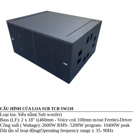
CẤU HÌNH CỦA LOA SUB TCB SW218
Loại loa: Siêu trầm( Sub woofer)
Bass (LF): 2 x 18" ((460mm - Voice coil 100mm in/out Ferrite)-Dri
Công suất ( Wattage): 2600W RMS- 5200W program- 10400W peak
Dãi tần số hoạt động(Operating frequency range ): 35- 90Hz