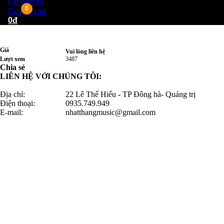
Facebook
0
Download
0đ
Giá
Vui lòng liên hệ
Lượt xem
3487
Chia sẻ
LIÊN HỆ VỚI CHÚNG TÔI:
Địa chỉ:
22 Lê Thế Hiếu - TP Đông hà- Quảng trị
Điện thoại:
0935.749.949
E-mail:
nhatthangmusic@gmail.com