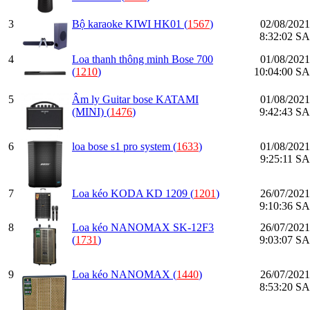
3
Bộ karaoke KIWI HK01 (
1567
)
02/08/2021
8:32:02 SA
4
Loa thanh thông minh Bose 700
01/08/2021
(
1210
)
10:04:00 SA
5
Âm ly Guitar bose KATAMI
01/08/2021
(MINI) (
1476
)
9:42:43 SA
6
loa bose s1 pro system (
1633
)
01/08/2021
9:25:11 SA
7
Loa kéo KODA KD 1209 (
1201
)
26/07/2021
9:10:36 SA
8
Loa kéo NANOMAX SK-12F3
26/07/2021
(
1731
)
9:03:07 SA
9
Loa kéo NANOMAX (
1440
)
26/07/2021
8:53:20 SA