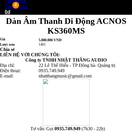
Facebook
0
Download
0đ
Dàn Âm Thanh Di Động ACNOS
KS360MS
Giá
5.800.000 VNĐ
Lượt xem
1401
Chia sẻ
LIÊN HỆ VỚI CHÚNG TÔI:
Công ty TNHH NHẬT THĂNG AUDIO
Địa chỉ:
22 Lê Thế Hiếu - TP Đông hà- Quảng trị
Điện thoại:
0935.749.949
E-mail:
nhatthangmusic@gmail.com
Tư vấn: Gọi
0935.749.949
(7h30 - 22h)