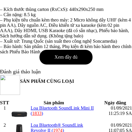
– Kích thước thùng carton (RxCxS): 440x290x250 mm
– Cân nặng: 8.5 kg
– Phụ kiện tiêu chuẩn kèm theo máy: 2 Micro không dây UHF (kèm 4
pin AA), Dây nguồn AC, Điều khiển từ xa karaoke (kèm 02 pin
AAA), Dây HDMI, USB Karaoke (đã có sẵn nhạc), Phiếu bảo hành,
Sách hướng dẫn sử dụng. (Không tặng balo)
– Xuất xứ: Trung Quốc (sản xuất theo công nghệ Soncamedia)
– Bảo hành: Sản phẩm 12 tháng, Phụ kiện đi kèm bảo hành theo chính
sách Phiếu Bảo Hành
Xem đầy đủ
Đánh giá thảo luận
SẢN PHẨM CÙNG LOẠI
STT
Sản phẩm
Ngày đăng
1
Loa Bluetooth SoundLink Mini II
01/09/2021
(
1833
)
11:25:19 SA
2
Loa Bluetooth® SoundLink
01/09/2021
Revolve II (
1974
)
11:07:05 SA