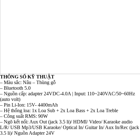
THÔNG SỐ KỸ THUẬT
– Màu sắc: Nâu – Thùng gỗ
– Bluetooth 5.0
– Nguồn cấp: adapter 24VDC-4.0A | Input: 110~240VAC/50~60Hz
(auto volt)
– Pin Li-Ion: 15V- 4400mAh
– Hệ thống loa: 1x Loa Sub + 2x Loa Bass + 2x Loa Treble
– Công suất RMS: 90W
– Ngõ kết nối: Aux Out (jack 3.5 li)/ HDMI/ Video/ Karaoke audio
L/R/ USB Mp3/USB Karaoke/ Optical In/ Guitar In/ Aux In/Rec (jack
3.5 li)/ Nguồn Adapter 24V