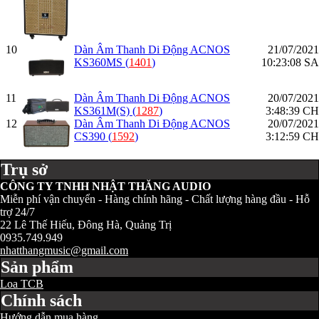
10
Dàn Âm Thanh Di Động ACNOS
21/07/2021
KS360MS (
1401
)
10:23:08 SA
11
Dàn Âm Thanh Di Động ACNOS
20/07/2021
KS361M(S) (
1287
)
3:48:39 CH
12
Dàn Âm Thanh Di Động ACNOS
20/07/2021
CS390 (
1592
)
3:12:59 CH
Quay lại trang sản phẩm
Trụ sở
CÔNG TY TNHH NHẬT THĂNG AUDIO
Miễn phí vận chuyển - Hàng chính hãng - Chất lượng hàng đầu - Hỗ
trợ 24/7
22 Lê Thế Hiếu, Đông Hà, Quảng Trị
0935.749.949
nhatthangmusic@gmail.com
Sản phẩm
Loa TCB
Chính sách
Hướng dẫn mua hàng