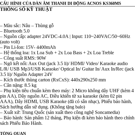
CẤU HÌNH CỦA DÀN ÂM THANH DI ĐỘNG ACNOS KS360MS
THÔNG SỐ KỸ THUẬT
– Màu sắc: Nâu – Thùng gỗ
– Bluetooth 5.0
– Nguồn cấp: adapter 24VDC-4.0A | Input: 110~240VAC/50~60Hz
(auto volt)
– Pin Li-Ion: 15V- 4400mAh
– Hệ thống loa: 1x Loa Sub + 2x Loa Bass + 2x Loa Treble
– Công suất RMS: 90W
– Ngõ kết nối: Aux Out (jack 3.5 li)/ HDMI/ Video/ Karaoke audio
L/R/ USB Mp3/USB Karaoke/ Optical In/ Guitar In/ Aux In/Rec (jack
3.5 li)/ Nguồn Adapter 24V
– Kích thước thùng carton (RxCxS): 440x290x250 mm
– Cân nặng: 8.5 kg
– Phụ kiện tiêu chuẩn kèm theo máy: 2 Micro không dây UHF (kèm 4
pin AA), Dây nguồn AC, Điều khiển từ xa karaoke (kèm 02 pin
AAA), Dây HDMI, USB Karaoke (đã có sẵn nhạc), Phiếu bảo hành,
Sách hướng dẫn sử dụng. (Không tặng balo)
– Xuất xứ: Trung Quốc (sản xuất theo công nghệ Soncamedia)
– Bảo hành: Sản phẩm 12 tháng, Phụ kiện đi kèm bảo hành theo chính
sách Phiếu Bảo Hành.
TỔNG QUAN